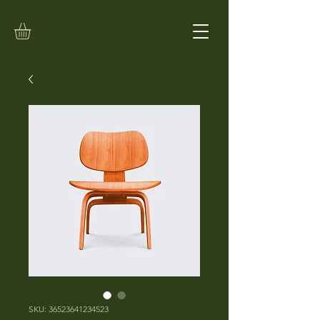
SKU: 36523641234523