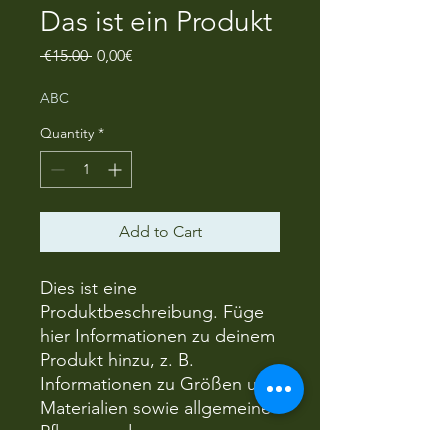
Das ist ein Produkt
Regular
Sale
 €15.00 
0,00€
Price
Price
ABC
Quantity
*
Add to Cart
Dies ist eine 
Produktbeschreibung. Füge 
hier Informationen zu deinem 
Produkt hinzu, z. B. 
Informationen zu Größen und 
Materialien sowie allgemeine 
Pflege- und 