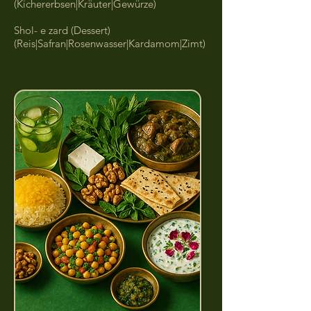
(Kichererbsen|Kräuter|Gewürze)
Shol- e zard (Dessert)
(Reis|Safran|Rosenwasser|Kardamom|Zimt)