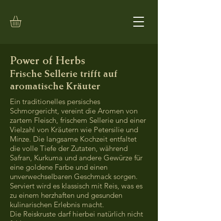
Power of Herbs
Frische Sellerie trifft auf
aromatische Kräuter
Ein traditionelles persisches
Schmorgericht, vereint die Aromen von
zartem Fleisch, frischem Sellerie und einer
Vielzahl von Kräutern wie Petersilie und
Minze. Die langsame Kochzeit entfaltet
die volle Tiefe der Zutaten, während
Safran, Kurkuma und andere Gewürze für
eine goldene Farbe und einen
unverwechselbaren Geschmack sorgen.
Serviert wird es klassisch mit Reis, was es
zu einem herzhaften und gesunden
kulinarischen Erlebnis macht.
Die Reiskruste darf hierbei natürlich nicht