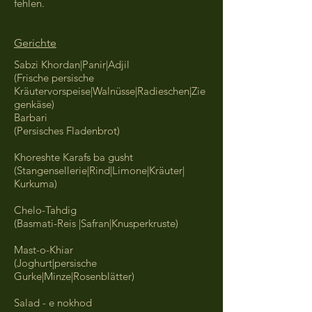
fehlen.
Gerichte
Sabzi Khordan|Panir|Adjil
(Frische persische
Kräutervorspeise|Walnüsse|Radieschen|Zie
genkäse)
Barbari
(Persisches Fladenbrot)
Khoreshte Karafs ba gusht
(Stangensellerie|Rind|Limone|Kräuter|
Kurkuma)​
Chelo-Tahdig
(Basmati-Reis |Safran|Knusperkruste)
Mast-o-Khiar
(Joghurt|persische
Gurke|Minze|Rosenblätter)
Salad - e nokhod