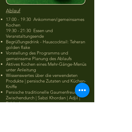
Ablauf
17:00 - 19:30 Ankommen/gemeinsames
Kochen
19:30 - 21:30 Essen und
Veranstaltungsende
Begrüßungsdrink - Hauscocktail: Teheran
golden flake
Vorstellung des Programms und
gemeinsame Planung des Ablaufs
Aktives Kochen eines Mehr-Gänge-Menüs
unter Anleitung
Wissenswertes über die verwendeten
Produkte | persische Zutaten und Küchen-
Kniffe
Persische traditionelle Gaumenfreude für
Zwischendurch | Sabzi Khordan | Adjil |
Faldenbrot
Gemeinsames Essen an einer langen Tafel
Rezepte zum Zu-Hause-Nachkochen
Preis
145,00 € inkl. Mwst./p.P.