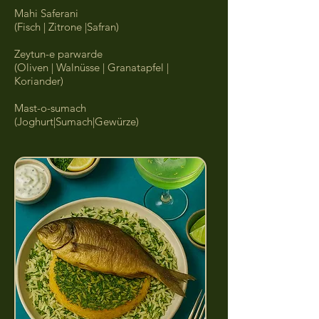
Mahi Saferani
(Fisch | Zitrone |Safran)
Zeytun-e parwarde
(Oliven | Walnüsse | Granatapfel |
Koriander)
Mast-o-sumach
(Joghurt|Sumach|Gewürze)