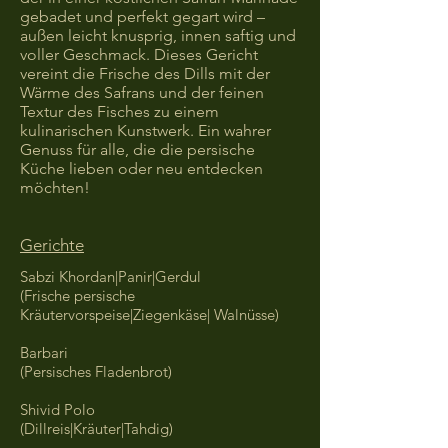
gebadet und perfekt gegart wird –
außen leicht knusprig, innen saftig und
voller Geschmack. Dieses Gericht
vereint die Frische des Dills mit der
Wärme des Safrans und der feinen
Textur des Fisches zu einem
kulinarischen Kunstwerk. Ein wahrer
Genuss für alle, die die persische
Küche lieben oder neu entdecken
möchten!
Gerichte
Sabzi Khordan|Panir|Gerdul
(Frische persische
Kräutervorspeise|Ziegenkäse| Walnüsse)
Barbari
(Persisches Fladenbrot)
Shivid Polo
(Dillreis|Kräuter|Tahdig)