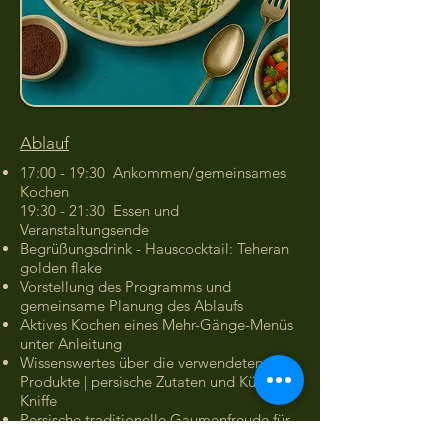
Ablauf
17:00 - 19:30 Ankommen/gemeinsames
Kochen
19:30 - 21:30 Essen und
Veranstaltungsende
Begrüßungsdrink - Hauscocktail: Teheran
golden flake
Vorstellung des Programms und
gemeinsame Planung des Ablaufs
Aktives Kochen eines Mehr-Gänge-Menüs
unter Anleitung
Wissenswertes über die verwendeten
Produkte | persische Zutaten und Küchen-
Kniffe
Persische traditionelle Gaumenfreude für
Zwischendurch | Sabzi Khordan | Gerdu