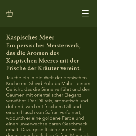
Kaspisches Meer
Ein persisches Meisterwerk,
das die Aromen des
Kaspischen Meeres mit der
Frische der Kräuter vereint.
Tauche ein in die Welt der persischen
Küche mit Shivid Polo ba Mahi – einem
Gericht, das die Sinne verführt und den
Gaumen mit orientalischer Eleganz
verwöhnt. Der Dillreis, aromatisch und
duftend, wird mit frischem Dill und
einem Hauch von Safran verfeinert,
wodurch er eine goldene Farbe und
einen unverwechselbaren Geschmack
erhält. Dazu gesellt sich zarter Fisch,
der in einer köstlichen Safran-Marinade